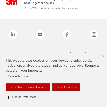
Indstillinger for cookies
© 3M 2026. Alle rettigheder forbeholdes...
De ovenstående brands er varemærker tilhørende 3M.
This website uses cookies on your device to enhance site
navigation, analyze site usage, and deliver you advertisements
based on your interests.
Cookie Notice
Reject Non-Essential Cookies
Accept Cookies
Cookie Preferences