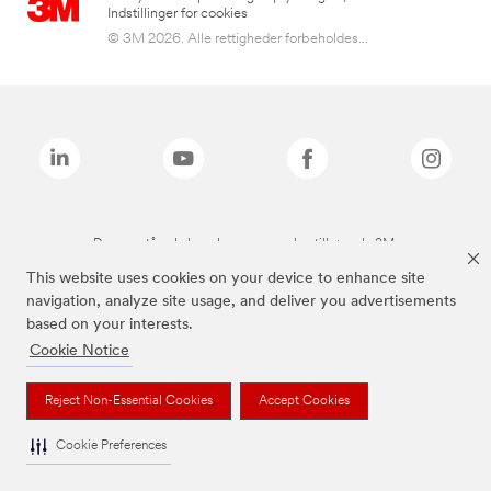
Indstillinger for cookies
© 3M 2026. Alle rettigheder forbeholdes...
De ovenstående brands er varemærker tilhørende 3M.
This website uses cookies on your device to enhance site
navigation, analyze site usage, and deliver you advertisements
based on your interests.
Cookie Notice
Reject Non-Essential Cookies
Accept Cookies
Cookie Preferences