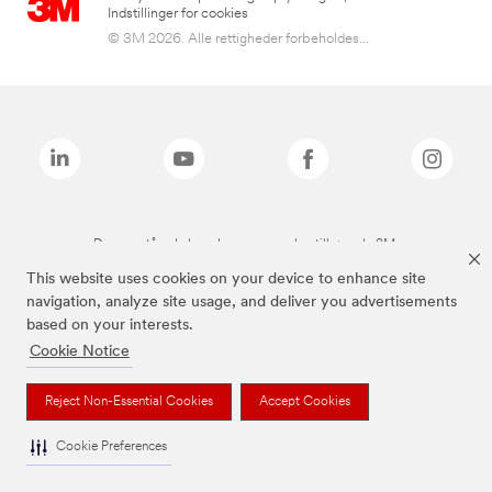
Indstillinger for cookies
© 3M 2026. Alle rettigheder forbeholdes...
De ovenstående brands er varemærker tilhørende 3M.
This website uses cookies on your device to enhance site
navigation, analyze site usage, and deliver you advertisements
based on your interests.
Cookie Notice
Reject Non-Essential Cookies
Accept Cookies
Cookie Preferences