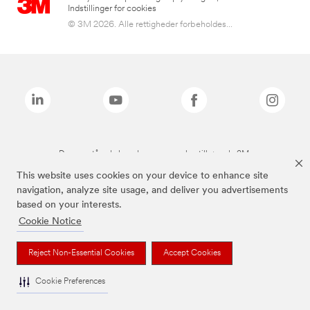
Indstillinger for cookies
© 3M 2026. Alle rettigheder forbeholdes...
De ovenstående brands er varemærker tilhørende 3M.
This website uses cookies on your device to enhance site
navigation, analyze site usage, and deliver you advertisements
based on your interests.
Cookie Notice
Reject Non-Essential Cookies
Accept Cookies
Cookie Preferences