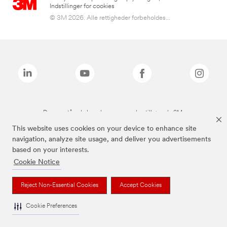
Indstillinger for cookies
© 3M 2026. Alle rettigheder forbeholdes...
De ovenstående brands er varemærker tilhørende 3M.
This website uses cookies on your device to enhance site
navigation, analyze site usage, and deliver you advertisements
based on your interests.
Cookie Notice
Reject Non-Essential Cookies
Accept Cookies
Cookie Preferences