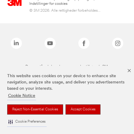
Indstillinger for cookies
© 3M 2026. Alle rettigheder forbeholdes...
De ovenstående brands er varemærker tilhørende 3M.
This website uses cookies on your device to enhance site
navigation, analyze site usage, and deliver you advertisements
based on your interests.
Cookie Notice
Reject Non-Essential Cookies
Accept Cookies
Cookie Preferences