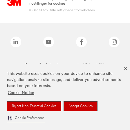
Indstillinger for cookies
© 3M 2026. Alle rettigheder forbeholdes...
De ovenstående brands er varemærker tilhørende 3M.
This website uses cookies on your device to enhance site
navigation, analyze site usage, and deliver you advertisements
based on your interests.
Cookie Notice
Reject Non-Essential Cookies
Accept Cookies
Cookie Preferences