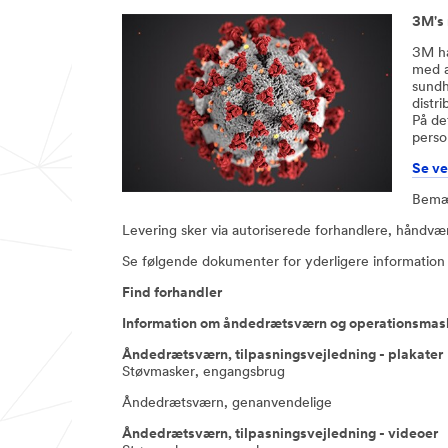
3M's 
3M ha
med a
sundh
distr
På de
perso
Se ve
Bemær
Levering sker via autoriserede forhandlere, håndv
Se følgende dokumenter for yderligere information 
Find forhandler
Information om åndedrætsværn og operationsmas
Åndedrætsværn, tilpasningsvejledning - plakater
Støvmasker, engangsbrug
Åndedrætsværn, genanvendelige
Åndedrætsværn, tilpasningsvejledning - videoer