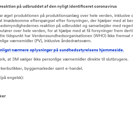
reaktion på udbruddet af den nyligt identificeret coronavirus
r øget produktionen på produktionsanlæg over hele verden, inklusive d
t imødekomme efterspørgsel efter forsyninger, der hjælper med at bes
edsmyndighedernes reaktion på udbruddet og samarbejder med rege
ibutører over hele verden, for at hjælpe med at få forsyninger frem derti
tte tidspunkt har Verdenssundhedsorganisationen (WHO) ikke fremsat no
nlige værnemidler (PV), inklusive åndedrætsværn.
nligst nærmere oplysninger på sundhedsstyrelsens hjemmeside.
k, at 3M sælger ikke personlige værnemidler direkte til slutbrugere.
ærkerbutikker, byggemarkeder samt e-handel.
(på engelsk):
ker