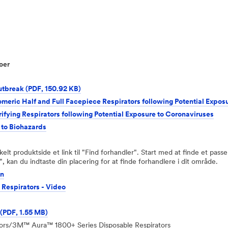
oer
utbreak (PDF, 150.92 KB)
meric Half and Full Facepiece Respirators following Potential Expos
ifying Respirators following Potential Exposure to Coronaviruses
 to Biohazards
kelt produktside et link til "Find forhandler". Start med at finde et pas
 kan du indtaste din placering for at finde forhandlere i dit område.
on
e Respirators - Video
PDF, 1.55 MB)
ors/3M™ Aura™ 1800+ Series Disposable Respirators