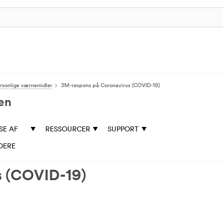
rsonlige værnemidler
3M-respons på Coronavirus (COVID-19)
en
SE AF
RESSOURCER
SUPPORT
DERE
s (COVID-19)