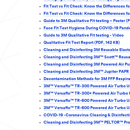
Fit Test vs Fit Check: Know the Differences fo
Fit Test vs Fit Check: Know the Differences fo
Guide to 3M Qualitative Fit testing – Poster (
Face Fit Test Hygiene During COVID-19 Pand
Guide to 3M Qualitative Fit testing - Video
Qualitative Fit Test Report (PDF, 142 KB)
Cleaning and Disinfecting 3M Reusable Elasto
Cleaning and Disinfecting 3M™ Scott™ Reusab
Cleaning and Disinfecting 3M Powered Air Pur
Cleaning and Disinfecting 3M™ Jupiter PAP
Decontamination Methods for 3M FFP Respira
3M™ Versaflo™ TR-300 Powered Air Turbo Un
3M™ Versaflo™ TR-300+ Powered Air Turbo Un
3M™ Versaflo™ TR-600 Powered Air Turbo Uni
3M™ Versaflo™ TR-600 Powered Air Turbo Uni
COVID-19 -Coronavirus Cleaning & Disinfecti
Cleaning and Disinfecting 3M™ PELTOR™ Prote