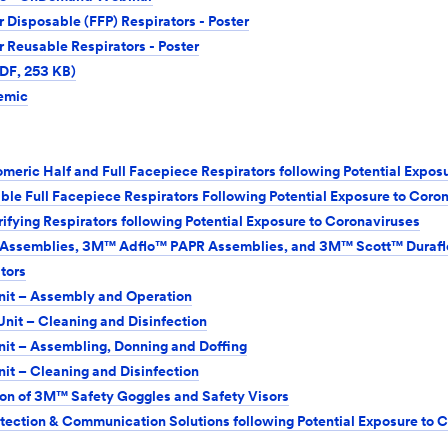
r Disposable (FFP) Respirators - Poster
r Reusable Respirators - Poster
PDF, 253 KB)
emic
meric Half and Full Facepiece Respirators following Potential Expos
le Full Facepiece Respirators Following Potential Exposure to Coro
ifying Respirators following Potential Exposure to Coronaviruses
R Assemblies, 3M™ Adflo™ PAPR Assemblies, and 3M™ Scott™ Durafl
tors
it – Assembly and Operation
it – Cleaning and Disinfection
t – Assembling, Donning and Doffing
t – Cleaning and Disinfection
on of 3M™ Safety Goggles and Safety Visors
ction & Communication Solutions following Potential Exposure to 