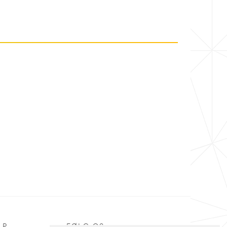
LP
FØLG OS