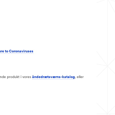
ure to Coronaviruses
sende produkt i vores
åndedrætsværns-katalog
, eller