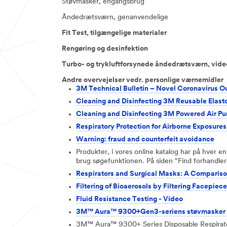
Støvmasker, engangsbrug
Åndedrætsværn, genanvendelige
Fit Test, tilgængelige materialer
Rengøring og desinfektion
Turbo- og trykluftforsynede åndedrætsværn, vide
Andre overvejelser vedr. personlige værnemidler
3M Technical Bulletin – Novel Coronavirus O
Cleaning and Disinfecting 3M Reusable Elasto
Cleaning and Disinfecting 3M Powered Air Pur
Respiratory Protection for Airborne Exposures
Warning: fraud and counterfeit avoidance
Produkter, i vores online katalog har på hver en
brug søgefunktionen. På siden "Find forhandler",
Respirators and Surgical Masks: A Comparis
Filtering of Bioaerosols by Filtering Facepiec
Fluid Resistance Testing - Video
3M™ Aura™ 9300+Gen3-seriens støvmasker (
3M™ Aura™ 9300+ Series Disposable Respirat