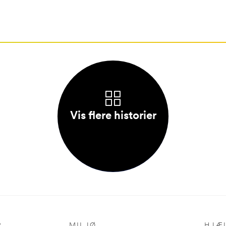
Vis flere historier
R
MILJØ
HJÆ