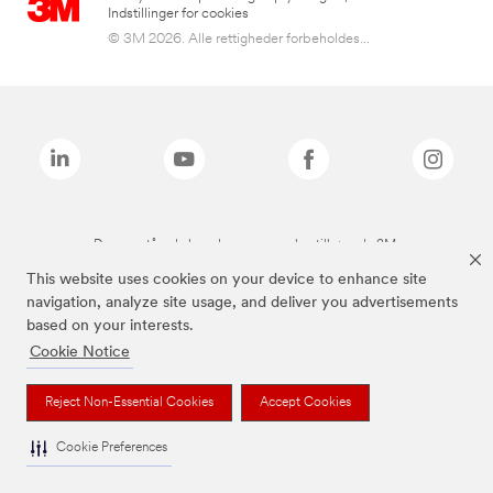
Indstillinger for cookies
© 3M 2026. Alle rettigheder forbeholdes...
De ovenstående brands er varemærker tilhørende 3M.
This website uses cookies on your device to enhance site
navigation, analyze site usage, and deliver you advertisements
based on your interests.
Cookie Notice
Reject Non-Essential Cookies
Accept Cookies
Cookie Preferences