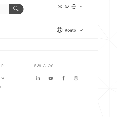
DK - DA
Konto
LP
FØLG OS
 os
ap