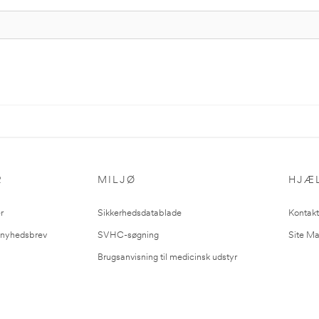
R
MILJØ
HJÆ
r
Sikkerhedsdatablade
Kontakt
l nyhedsbrev
SVHC-søgning
Site M
Brugsanvisning til medicinsk udstyr