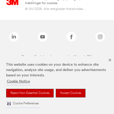
Indstillinger for cookies
© 3M 2026. Alle rettigheder forbeholdes...
De ovenstående brands er varemærker tilhørende 3M.
This website uses cookies on your device to enhance site
navigation, analyze site usage, and deliver you advertisements
based on your interests.
Cookie Notice
Reject Non-Essential Cookies
Accept Cookies
Cookie Preferences