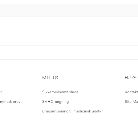
R
MILJØ
HJÆ
r
Sikkerhedsdatablade
Kontakt
l nyhedsbrev
SVHC-søgning
Site M
Brugsanvisning til medicinsk udstyr