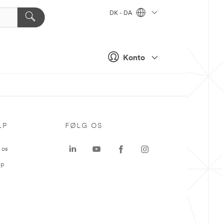
DK - DA
Konto
LP
FØLG OS
 os
ap