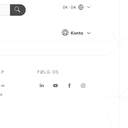
DK - DA
Konto
LP
FØLG OS
 os
ap