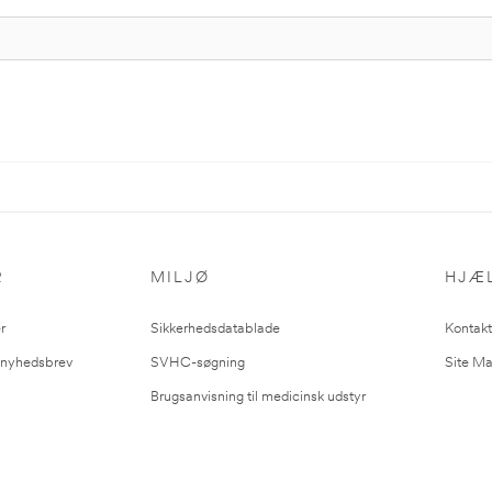
R
MILJØ
HJÆ
r
Sikkerhedsdatablade
Kontakt
l nyhedsbrev
SVHC-søgning
Site M
Brugsanvisning til medicinsk udstyr