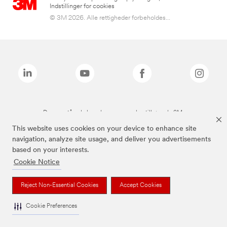
Indstillinger for cookies
© 3M 2026. Alle rettigheder forbeholdes...
De ovenstående brands er varemærker tilhørende 3M.
This website uses cookies on your device to enhance site
navigation, analyze site usage, and deliver you advertisements
based on your interests.
Cookie Notice
Reject Non-Essential Cookies
Accept Cookies
Cookie Preferences