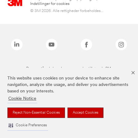
Indstillinger for cookies
© 3M 2026. Alle rettigheder forbeholdes...
De ovenstående brands er varemærker tilhørende 3M.
This website uses cookies on your device to enhance site
navigation, analyze site usage, and deliver you advertisements
based on your interests.
Cookie Notice
Reject Non-Essential Cookies
Accept Cookies
Cookie Preferences