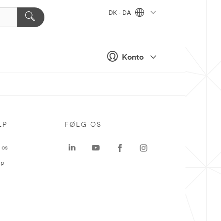
DK - DA
Konto
LP
FØLG OS
 os
ap