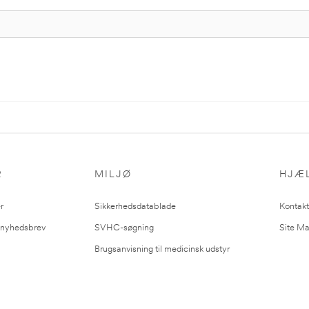
R
MILJØ
HJÆ
r
Sikkerhedsdatablade
Kontakt
l nyhedsbrev
SVHC-søgning
Site M
Brugsanvisning til medicinsk udstyr