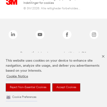
Indstillinger for cookies
© 3M 2026. Alle rettigheder forbeholdes...
De ovenstående brands er varemærker tilhørende 3M.
This website uses cookies on your device to enhance site
navigation, analyze site usage, and deliver you advertisements
based on your interests.
Cookie Notice
Reject Non-Essential Cookies
Accept Cookies
Cookie Preferences