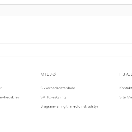
R
MILJØ
HJÆ
r
Sikkerhedsdatablade
Kontakt
l nyhedsbrev
SVHC-søgning
Site M
Brugsanvisning til medicinsk udstyr