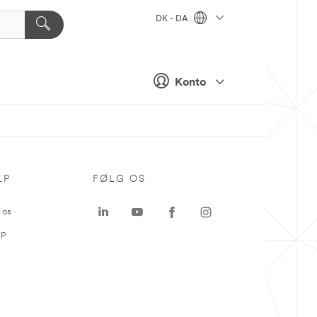
DK - DA
Konto
LP
FØLG OS
 os
ap