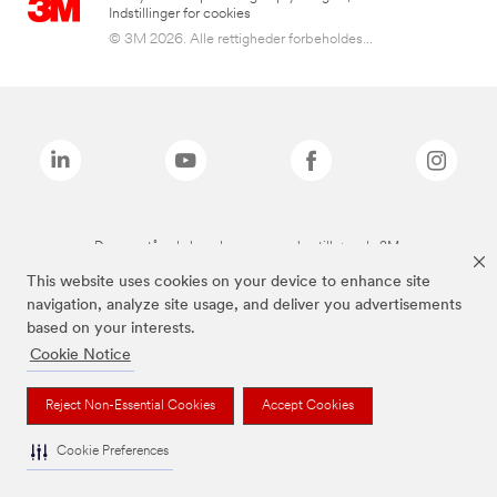
Indstillinger for cookies
© 3M 2026. Alle rettigheder forbeholdes...
De ovenstående brands er varemærker tilhørende 3M.
This website uses cookies on your device to enhance site
navigation, analyze site usage, and deliver you advertisements
based on your interests.
Cookie Notice
Reject Non-Essential Cookies
Accept Cookies
Cookie Preferences