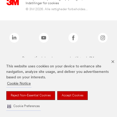
Indstillinger for cookies
© 3M 2026. Alle rettigheder forbeholdes...
De ovenstående brands er varemærker tilhørende 3M.
This website uses cookies on your device to enhance site
navigation, analyze site usage, and deliver you advertisements
based on your interests.
Cookie Notice
Reject Non-Essential Cookies
Accept Cookies
Cookie Preferences