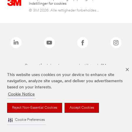
Indstillinger for cookies
© 3M 2026. Alle rettigheder forbeholdes...
De ovenstående brands er varemærker tilhørende 3M.
This website uses cookies on your device to enhance site
navigation, analyze site usage, and deliver you advertisements
based on your interests.
Cookie Notice
Reject Non-Essential Cookies
Accept Cookies
Cookie Preferences