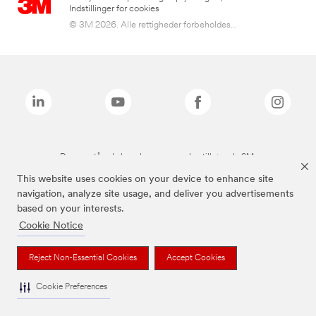
Indstillinger for cookies
© 3M 2026. Alle rettigheder forbeholdes...
De ovenstående brands er varemærker tilhørende 3M.
This website uses cookies on your device to enhance site
navigation, analyze site usage, and deliver you advertisements
based on your interests.
Cookie Notice
Reject Non-Essential Cookies
Accept Cookies
Cookie Preferences