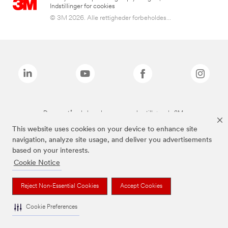
Indstillinger for cookies
© 3M 2026. Alle rettigheder forbeholdes...
De ovenstående brands er varemærker tilhørende 3M.
This website uses cookies on your device to enhance site
navigation, analyze site usage, and deliver you advertisements
based on your interests.
Cookie Notice
Reject Non-Essential Cookies
Accept Cookies
Cookie Preferences