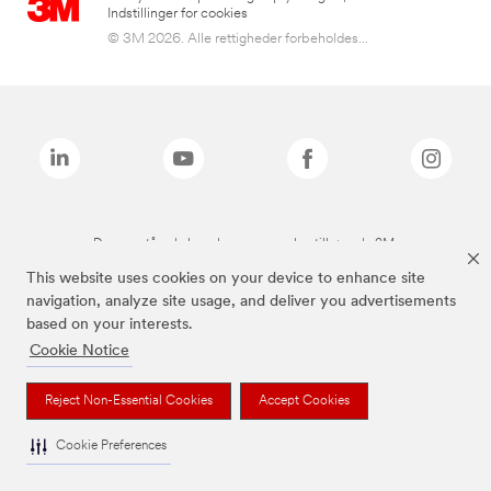
Indstillinger for cookies
© 3M 2026. Alle rettigheder forbeholdes...
De ovenstående brands er varemærker tilhørende 3M.
This website uses cookies on your device to enhance site
navigation, analyze site usage, and deliver you advertisements
based on your interests.
Cookie Notice
Reject Non-Essential Cookies
Accept Cookies
Cookie Preferences