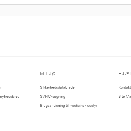
R
MILJØ
HJÆ
r
Sikkerhedsdatablade
Kontakt
l nyhedsbrev
SVHC-søgning
Site M
Brugsanvisning til medicinsk udstyr