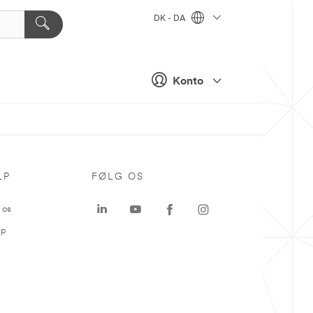
DK - DA
Konto
LP
FØLG OS
 os
ap