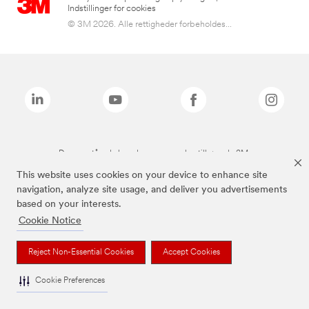
Indstillinger for cookies
© 3M 2026. Alle rettigheder forbeholdes...
De ovenstående brands er varemærker tilhørende 3M.
This website uses cookies on your device to enhance site
navigation, analyze site usage, and deliver you advertisements
based on your interests.
Cookie Notice
Reject Non-Essential Cookies
Accept Cookies
Cookie Preferences