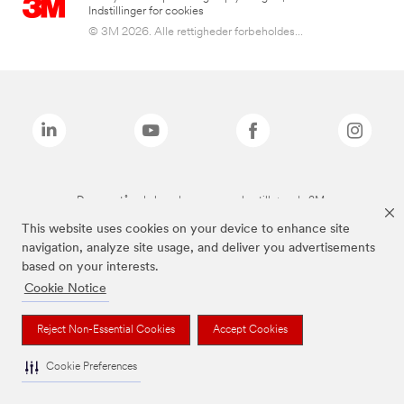
Indstillinger for cookies
© 3M 2026. Alle rettigheder forbeholdes...
De ovenstående brands er varemærker tilhørende 3M.
This website uses cookies on your device to enhance site
navigation, analyze site usage, and deliver you advertisements
based on your interests.
Cookie Notice
Reject Non-Essential Cookies
Accept Cookies
Cookie Preferences