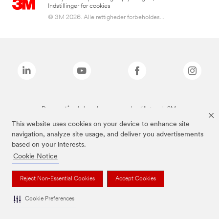
Indstillinger for cookies
© 3M 2026. Alle rettigheder forbeholdes...
De ovenstående brands er varemærker tilhørende 3M.
This website uses cookies on your device to enhance site
navigation, analyze site usage, and deliver you advertisements
based on your interests.
Cookie Notice
Reject Non-Essential Cookies
Accept Cookies
Cookie Preferences