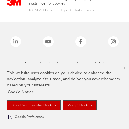
Indstillinger for cookies
© 3M 2026. Alle rettigheder forbeholdes...
De ovenstående brands er varemærker tilhørende 3M.
This website uses cookies on your device to enhance site
navigation, analyze site usage, and deliver you advertisements
based on your interests.
Cookie Notice
Reject Non-Essential Cookies
Accept Cookies
Cookie Preferences