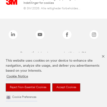
Indstillinger for cookies
© 3M 2026. Alle rettigheder forbeholdes...
De ovenstående brands er varemærker tilhørende 3M.
This website uses cookies on your device to enhance site
navigation, analyze site usage, and deliver you advertisements
based on your interests.
Cookie Notice
Reject Non-Essential Cookies
Accept Cookies
Cookie Preferences