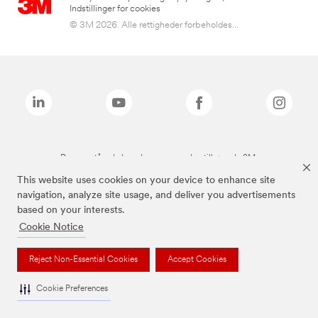
Indstillinger for cookies
© 3M 2026. Alle rettigheder forbeholdes...
De ovenstående brands er varemærker tilhørende 3M.
This website uses cookies on your device to enhance site
navigation, analyze site usage, and deliver you advertisements
based on your interests.
Cookie Notice
Reject Non-Essential Cookies
Accept Cookies
Cookie Preferences