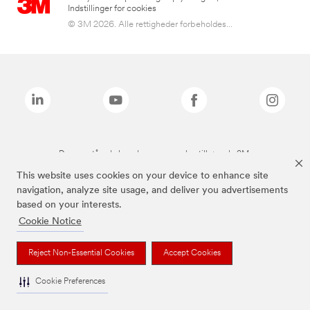
Indstillinger for cookies
© 3M 2026. Alle rettigheder forbeholdes...
De ovenstående brands er varemærker tilhørende 3M.
This website uses cookies on your device to enhance site
navigation, analyze site usage, and deliver you advertisements
based on your interests.
Cookie Notice
Reject Non-Essential Cookies
Accept Cookies
Cookie Preferences