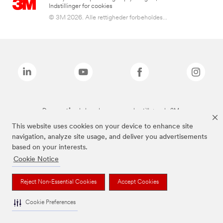
Indstillinger for cookies
© 3M 2026. Alle rettigheder forbeholdes...
De ovenstående brands er varemærker tilhørende 3M.
This website uses cookies on your device to enhance site
navigation, analyze site usage, and deliver you advertisements
based on your interests.
Cookie Notice
Reject Non-Essential Cookies
Accept Cookies
Cookie Preferences