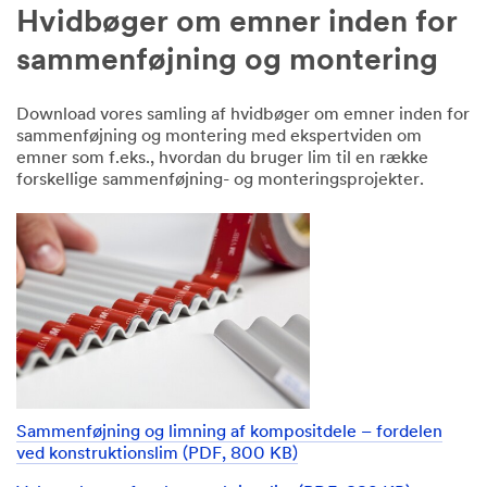
formular,
Hvidbøger om emner inden for
vil
blive
sammenføjning og montering
brugt
til
at
Download vores samling af hvidbøger om emner inden for
svare
sammenføjning og montering med ekspertviden om
på
emner som f.eks., hvordan du bruger lim til en række
din
forskellige sammenføjning- og monteringsprojekter.
anmodning
via
e-
mail
eller
telefon
af
en
3M-
repræsentant
eller
Sammenføjning og limning af kompositdele – fordelen
af
ved konstruktionslim (PDF, 800 KB)
en
af