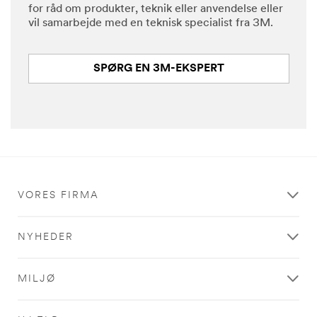
Vælg et
for råd om produkter, teknik eller anvendelse eller
vil samarbejde med en teknisk specialist fra 3M.
Forespør
SPØRG EN 3M-EKSPERT
gselstyp
e
Vælg et
Firmam
ailadres
VORES FIRMA
se
NYHEDER
Besked
MILJØ