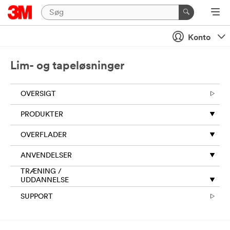
Luk
Send
Konto
en
besked
Lim- og tapeløsninger
til
os
OVERSIGT
Tak
PRODUKTER
for
din
OVERFLADER
anmodning
til
ANVENDELSER
3M.
De
TRÆNING /
oplysninger,
UDDANNELSE
du
SUPPORT
giver
på
denne