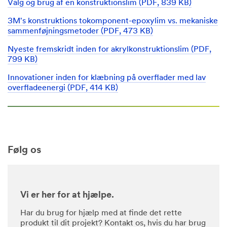
Valg og brug af en konstruktionslim (PDF, 839 KB)
vores
3M's konstruktions tokomponent-epoxylim vs. mekaniske
autoriserede
sammenføjningsmetoder (PDF, 473 KB)
forretningspartnere,
med
Nyeste fremskridt inden for akrylkonstruktionslim (PDF,
hvem
799 KB)
vi
Innovationer inden for klæbning på overflader med lav
muligvis
overfladeenergi (PDF, 414 KB)
deler
dine
personlige
oplysninger
i
overensstemmelse
med
Følg os
3M's
privatlivspolitik
.
Vi er her for at hjælpe.
Interesse
område
Har du brug for hjælp med at finde det rette
produkt til dit projekt? Kontakt os, hvis du har brug