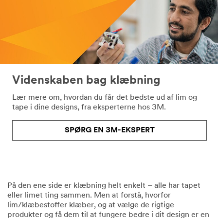
formular,
vil
blive
brugt
til
at
svare
på
Videnskaben bag klæbning
din
anmodning
Lær mere om, hvordan du får det bedste ud af lim og
via
tape i dine designs, fra eksperterne hos 3M.
e-
mail
eller
SPØRG EN 3M-EKSPERT
telefon
af
en
3M-
repræsentant
På den ene side er klæbning helt enkelt – alle har tapet
eller
eller limet ting sammen. Men at forstå, hvorfor
af
lim/klæbestoffer klæber, og at vælge de rigtige
en
produkter og få dem til at fungere bedre i dit design er en
af