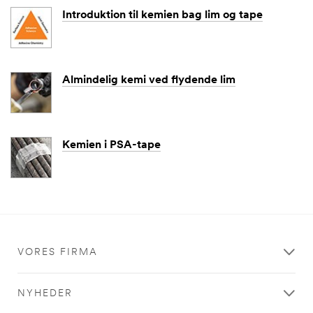
under
Introduktion til kemien bag lim og tape
strenge
krav til
fortrolighe
d og
Almindelig kemi ved flydende lim
sikkerhed.
SEND
BESKED
Kemien i PSA-tape
An
error
occurred.
Tak,
fordi
VORES FIRMA
du
kontaktede
NYHEDER
3M