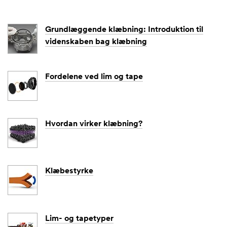
Vælg et
Grundlæggende klæbning: Introduktion til
videnskaben bag klæbning
Forespør
gselstyp
e
Fordelene ved lim og tape
Vælg et
Hvordan virker klæbning?
Firmam
ailadres
se
Klæbestyrke
Besked
Lim- og tapetyper