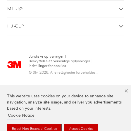
Vi
MILJØ
har
modtaget
din
HJÆLP
besked
og
undersøger
nu
din
forespørgsel
Juridiske oplysninger
|
Beskyttelse af personlige oplysninger
|
En
Indstillinger for cookies
af
© 3M 2026. Alle rettigheder forbeholdes...
vores
repræsentanter
vil
kontakte
This website uses cookies on your device to enhance site
dig
navigation, analyze site usage, and deliver you advertisements
via
based on your interests.
telefon
eller
Cookie Notice
e-
mail
De ovenstående brands er varemærker tilhørende 3M.
Reject Non-Essential Cookies
Accept Cookies