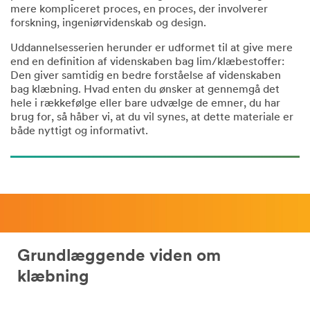
mere kompliceret proces, en proces, der involverer
forskning, ingeniørvidenskab og design.
vores
autoriserede
Uddannelsesserien herunder er udformet til at give mere
forretningspartnere,
end en definition af videnskaben bag lim/klæbestoffer:
med
Den giver samtidig en bedre forståelse af videnskaben
hvem
bag klæbning. Hvad enten du ønsker at gennemgå det
vi
hele i rækkefølge eller bare udvælge de emner, du har
muligvis
brug for, så håber vi, at du vil synes, at dette materiale er
deler
både nyttigt og informativt.
dine
personlige
oplysninger
i
overensstemmelse
med
3M's
privatlivspolitik
.
Grundlæggende viden om
klæbning
Interesse
område