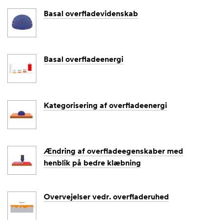
Basal overfladevidenskab
Postnu
mmer
Basal overfladeenergi
By
Kategorisering af overfladeenergi
Land
Danmark
Ændring af overfladeegenskaber med
Ve
henblik på bedre klæbning
d at
markere
feltet giver
jeg
Overvejelser vedr. overfladeruhed
samtykke
til, at jeg