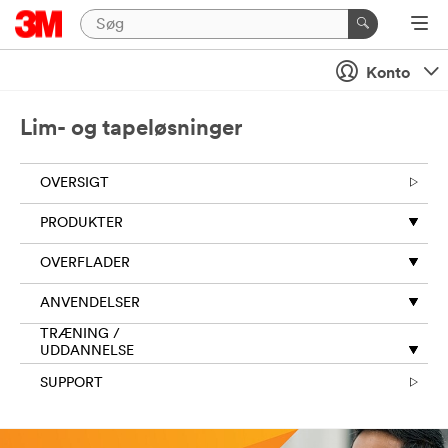
Luk
Send
Konto
en
besked
Lim- og tapeløsninger
til
os
OVERSIGT
Tak
PRODUKTER
for
din
OVERFLADER
anmodning
til
ANVENDELSER
3M.
De
TRÆNING /
oplysninger,
UDDANNELSE
du
SUPPORT
giver
på
denne