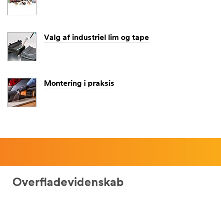
Valg af industriel lim og tape
Fornavn
Efterna
Montering i praksis
vn
Arbejds
telefon
numme
r
Overfladevidenskab
Arbejds
sted