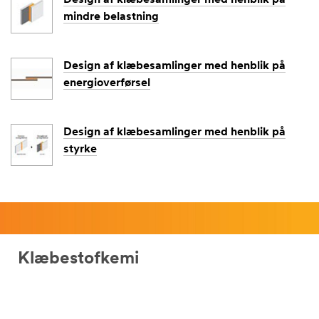
af 3M a/s i
mindre belastning
henhold til
3M’s
privatlivsp
olitik
, og
Design af klæbesamlinger med henblik på
mine
energioverførsel
personlige
data
overføres
til,
Design af klæbesamlinger med henblik på
opbevares
styrke
og/eller
behandles
af 3M og
tredjeparts
partnere
på 3M's
vegne i
Klæbestofkemi
lande uden
for
Danmark
og EU,
men altid