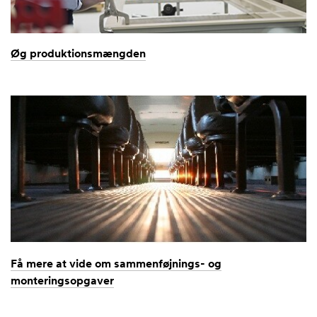
Øg produktionsmængden
Fornavn
Efterna
vn
Arbejds
telefon
numme
r
Få mere at vide om sammenføjnings- og
Arbejds
monteringsopgaver
sted