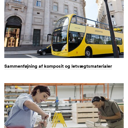
Vælg et
Forespør
gselstyp
e
Vælg et
Sammenføjning af komposit og letvægtsmaterialer
Firmam
ailadres
se
Besked