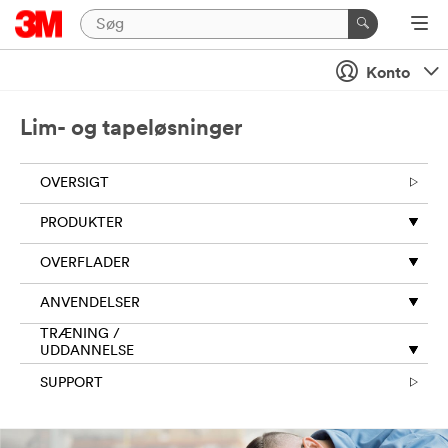
Luk
Send
Konto
en
besked
Lim- og tapeløsninger
til
os
OVERSIGT
Tak
PRODUKTER
for
din
OVERFLADER
anmodning
til
ANVENDELSER
3M.
De
TRÆNING /
oplysninger,
UDDANNELSE
du
SUPPORT
giver
på
denne