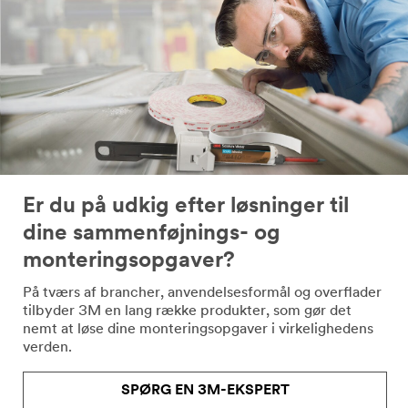
formular,
vil
blive
brugt
til
at
svare
på
din
anmodning
via
e-
Er du på udkig efter løsninger til
mail
dine sammenføjnings- og
eller
telefon
monteringsopgaver?
af
På tværs af brancher, anvendelsesformål og overflader
en
tilbyder 3M en lang række produkter, som gør det
3M-
nemt at løse dine monteringsopgaver i virkelighedens
repræsentant
verden.
eller
af
en
SPØRG EN 3M-EKSPERT
af