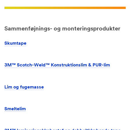
Postnu
mmer
Sammenføjnings- og monteringsprodukter
By
Skumtape
Land
3M™ Scotch-Weld™ Konstruktionslim & PUR-lim
Danmark
Lim og fugemasse
Ve
d at
markere
Smeltelim
feltet giver
jeg
samtykke
til, at jeg