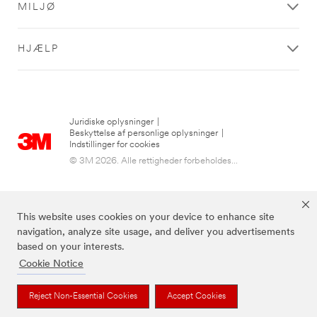
MILJØ
HJÆLP
Juridiske oplysninger
|
Beskyttelse af personlige oplysninger
|
Indstillinger for cookies
© 3M 2026. Alle rettigheder forbeholdes...
This website uses cookies on your device to enhance site
navigation, analyze site usage, and deliver you advertisements
based on your interests.
Cookie Notice
De ovenstående brands er varemærker tilhørende 3M.
Reject Non-Essential Cookies
Accept Cookies